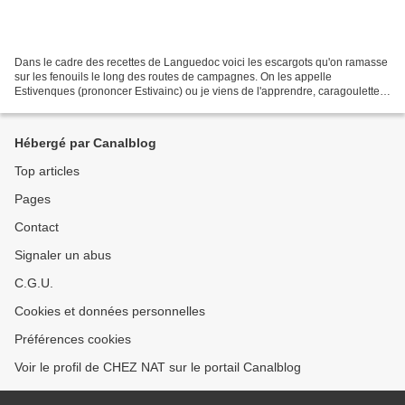
Dans le cadre des recettes de Languedoc voici les escargots qu'on ramasse
sur les fenouils le long des routes de campagnes. On les appelle
Estivenques (prononcer Estivainc) ou je viens de l'apprendre, caragoulettes.
Voiyez donc sur ces liens ...
http://www.villeavivre.fr/index.php/post/2013/05/29/La-recette-des-
Estivenques...
Hébergé par Canalblog
Top articles
Pages
Contact
Signaler un abus
C.G.U.
Cookies et données personnelles
Préférences cookies
Voir le profil de CHEZ NAT sur le portail Canalblog