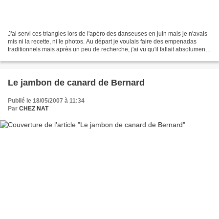
J'ai servi ces triangles lors de l'apéro des danseuses en juin mais je n'avais
mis ni la recette, ni le photos. Au départ je voulais faire des empenadas
traditionnels mais après un peu de recherche, j'ai vu qu'il fallait absolument
les frire et cela ne...
Le jambon de canard de Bernard
Publié le 18/05/2007 à 11:34
Par
CHEZ NAT