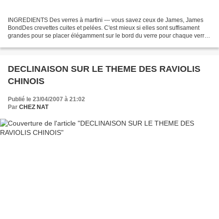
INGREDIENTS Des verres à martini --- vous savez ceux de James, James
BondDes crevettes cuites et pelées. C'est mieux si elles sont suffisament
grandes pour se placer élégamment sur le bord du verre pour chaque verre,
c'est à dire 6 à 8 crevettes 2 c....
DECLINAISON SUR LE THEME DES RAVIOLIS
CHINOIS
Publié le 23/04/2007 à 21:02
Par
CHEZ NAT