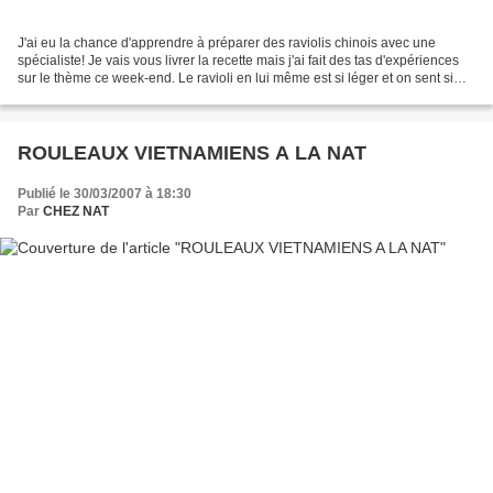
J'ai eu la chance d'apprendre à préparer des raviolis chinois avec une
spécialiste! Je vais vous livrer la recette mais j'ai fait des tas d'expériences
sur le thème ce week-end. Le ravioli en lui même est si léger et on sent si
bien les goûts que j'ai...
ROULEAUX VIETNAMIENS A LA NAT
Publié le 30/03/2007 à 18:30
Par
CHEZ NAT