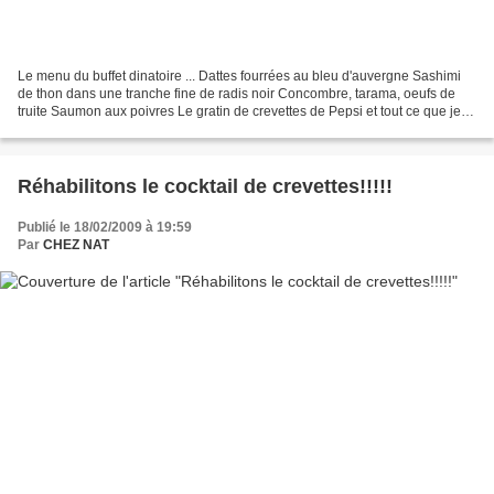
Le menu du buffet dinatoire ... Dattes fourrées au bleu d'auvergne Sashimi
de thon dans une tranche fine de radis noir Concombre, tarama, oeufs de
truite Saumon aux poivres Le gratin de crevettes de Pepsi et tout ce que je
n'ai pas pu photographier ........
Réhabilitons le cocktail de crevettes!!!!!
Publié le 18/02/2009 à 19:59
Par
CHEZ NAT