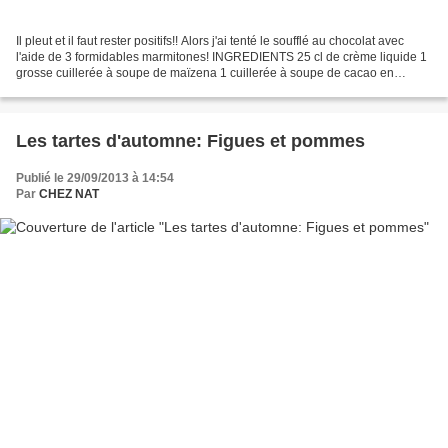
Il pleut et il faut rester positifs!! Alors j'ai tenté le soufflé au chocolat avec
l'aide de 3 formidables marmitones! INGREDIENTS 25 cl de crème liquide 1
grosse cuillerée à soupe de maïzena 1 cuillerée à soupe de cacao en
poudre 150 g de chocolat (70%...
Les tartes d'automne: Figues et pommes
Publié le 29/09/2013 à 14:54
Par
CHEZ NAT