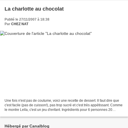
La charlotte au chocolat
Publié le 27/11/2007 à 18:38
Par
CHEZ NAT
Une fois n'est pas de coutume, voici une recette de dessert. Il faut dire que
c'est facile (pas de cuisson!), pas trop sucré et c'est très appétissant. Comme
le montre Leïla, c'est un jeu d'enfant. Ingrédients pour 6 personnes 20
biscuits à la cuillère...
Hébergé par Canalblog