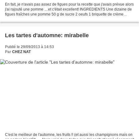
En fait, je n'avais pas assez de figues pour la recette que j'avais prévue alors
j'ai rajouté une pomme ....et c'était excellent! INGREDIENTS Une dizaine de
figues fraîches une pomme 50 g de sucre 2 oeufs 1 briquette de crème
liquide (équivalent d'un...
Les tartes d'automne: mirabelle
Publié le 29/09/2013 à 14:53
Par
CHEZ NAT
C'est le meilleur de l'automne, les fruits !! (et aussi les champignons mais on