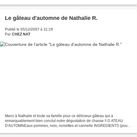
entier sucré et parfumé de...
Le gâteau d'automne de Nathalie R.
Publié le 05/12/2007 à 11:19
Par
CHEZ NAT
Merci à Nathalie et toute sa famille pour ce délicieux gâteau qui a
remarquablement bien conclut notre dégustation de chasse !! G ATEAU
D'AUTOMNEaux pommes, noix, noisettes et cannelle INGREDIENTS (pour
environ 12 parts) : - 180 g de farine (de blé ou...