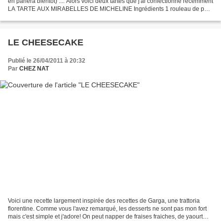
en parlera bientôt) .... Alors voici deux tartes que j'ai confectionné récemment
LA TARTE AUX MIRABELLES DE MICHELINE Ingrédients 1 rouleau de pâte
feuilletée "nature" (pas...
LE CHEESECAKE
Publié le 26/04/2011 à 20:32
Par
CHEZ NAT
Voici une recette largement inspirée des recettes de Garga, une trattoria
florentine. Comme vous l'avez remarqué, les desserts ne sont pas mon fort
mais c'est simple et j'adore! On peut napper de fraises fraiches, de yaourt