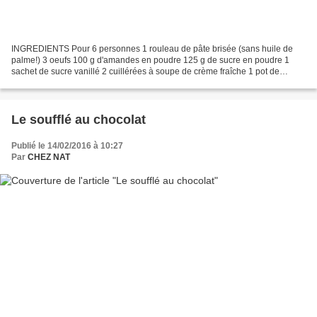
INGREDIENTS Pour 6 personnes 1 rouleau de pâte brisée (sans huile de
palme!) 3 oeufs 100 g d'amandes en poudre 125 g de sucre en poudre 1
sachet de sucre vanillé 2 cuillérées à soupe de crème fraîche 1 pot de
confiture de frambroise 25 g de beure 6 moules...
Le soufflé au chocolat
Publié le 14/02/2016 à 10:27
Par
CHEZ NAT