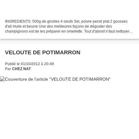
INGREDIENTS: 500g de girolles 4 oeufs Sel, poivre persil plat 2 gousses
d'ail Huile et beurre Une des meilleures façons de déguster des
champignons est de les préparer en omellette. Tout d'abord il faut nettoyer
les girolles car elles ont souvent de petits...
VELOUTE DE POTIMARRON
Publié le 01/10/2012 à 20:49
Par
CHEZ NAT