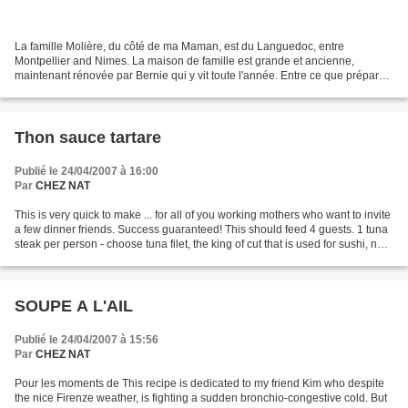
La famille Molière, du côté de ma Maman, est du Languedoc, entre
Montpellier and Nimes. La maison de famille est grande et ancienne,
maintenant rénovée par Bernie qui y vit toute l'année. Entre ce que préparait
ma grand mère, ma mère et maintenant mon...
Thon sauce tartare
Publié le 24/04/2007 à 16:00
Par
CHEZ NAT
This is very quick to make ... for all of you working mothers who want to invite
a few dinner friends. Success guaranteed! This should feed 4 guests. 1 tuna
steak per person - choose tuna filet, the king of cut that is used for sushi, not
the slice with...
SOUPE A L'AIL
Publié le 24/04/2007 à 15:56
Par
CHEZ NAT
Pour les moments de This recipe is dedicated to my friend Kim who despite
the nice Firenze weather, is fighting a sudden bronchio-congestive cold. But