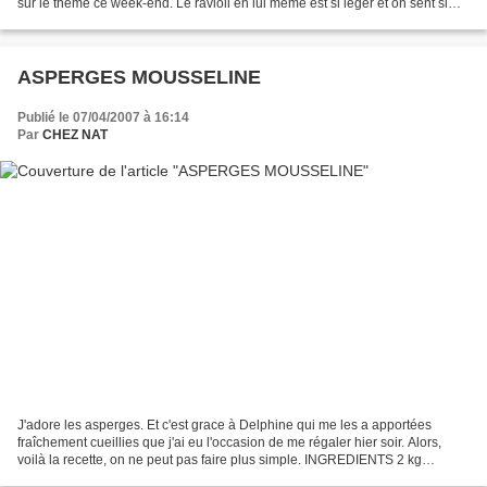
sur le thème ce week-end. Le ravioli en lui même est si léger et on sent si
bien les goûts que j'ai...
ASPERGES MOUSSELINE
Publié le 07/04/2007 à 16:14
Par
CHEZ NAT
J'adore les asperges. Et c'est grace à Delphine qui me les a apportées
fraîchement cueillies que j'ai eu l'occasion de me régaler hier soir. Alors,
voilà la recette, on ne peut pas faire plus simple. INGREDIENTS 2 kg
d'asperges violettes pas trop grosses...