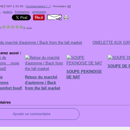
CHEZ NAT à 20:49 -
Commentaires [
…
]
- Permalien [
#
]
e
,
potiron
,
Potimarron
,
végétarien
 ?
0 vote
 du marché d'automne / Back from the fall market
OMELETTE AUX GI
erez aussi :
SOUPE DE 
SOUPE PEKINOISE
de
Retour du marché
DE NAT
nons
d'automne / Back
comfort food!
from the fall market
aires
Ajouter un commentaire