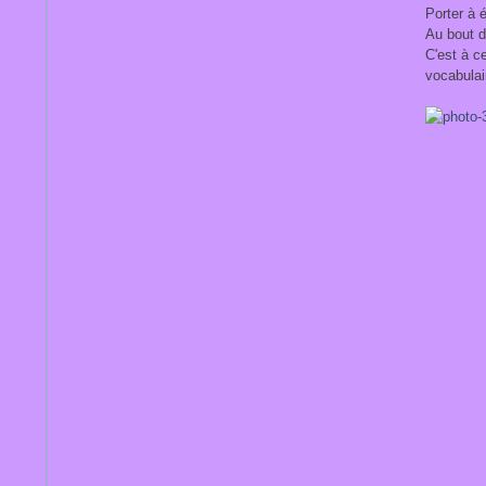
Mars
(3)
Porter à é
Au bout d
C'est à c
vocabulai