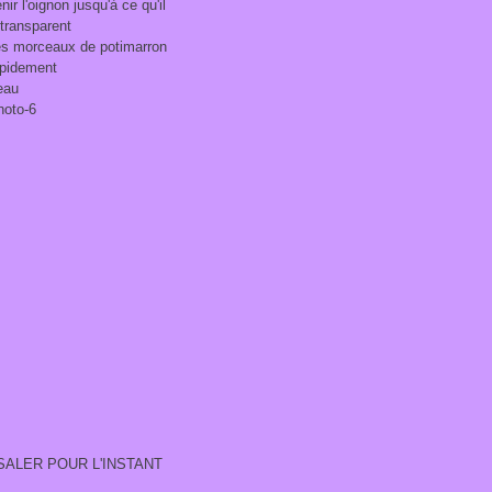
nir l'oignon jusqu'à ce qu'il
transparent
les morceaux de potimarron
apidement
'eau
SALER POUR L'INSTANT