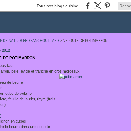
Tous nos blogs cuisine
NE DE NAT
>
BIEN FRANCHOUILLARD
>
VELOUTE DE POTIMARRON
e 2012
E DE POTIMARRON
vous faut:
imarron, pelé, évidé et tranché en gros morceaux
eau de beurre
on
lon cube de volaille
ivre, feuille de laurier, thym (frais
con)
oignon en cubes
dre le beurre dans une cocotte