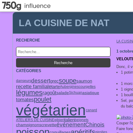
LA CUISINE DE NAT
RECHERCHE
LA CUISI
1 octobr
VELOUT
Donc, il 
CATÉGORIES
1 pot
soupe
dessert
grec
saumon
danseurs
1 morc
recette familiale
tarte
Aubergines
courgettes
1 oign
légumes
ragoût
salade
asiatique
Sichuan
1 bouil
poulet
tomates
Sel, po
végétarien
du bal
canard
italien
ATELIERS DE CUISINE
gibier
beignets
Couper l'
événement
Chinois
champignons
crevette
poisson
Faire fon
apéritifs
coquillages
girolles