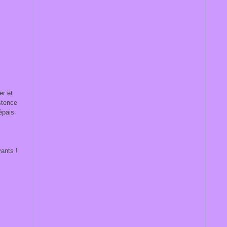
er et
stence
 épais
vants !