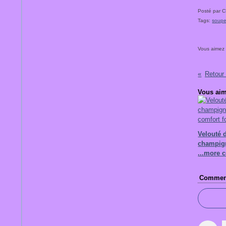
Posté par 
Tags:
soup
Vous aimez
Retour
Vous aim
Velouté 
champig
...more 
Comment