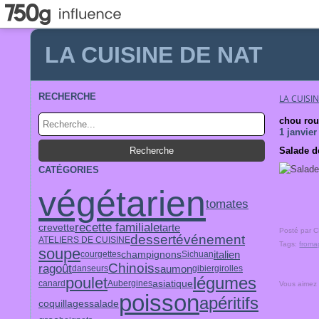
LA CUISINE DE NAT
RECHERCHE
LA CUISI
chou ro
1 janvier
Salade d
CATÉGORIES
végétarien
tomates
recette familiale
tarte
crevette
Posté par 
dessert
événement
ATELIERS DE CUISINE
Tags:
froma
soupe
italien
champignons
courgettes
Sichuan
Chinois
ragoût
saumon
danseurs
gibier
girolles
légumes
poulet
asiatique
canard
Aubergines
Vous aimez
poisson
apéritifs
coquillages
salade