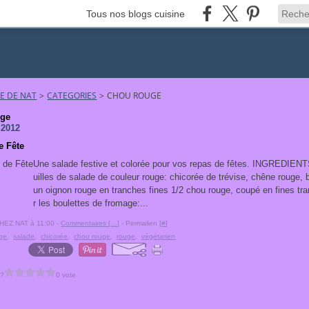
Tous nos blogs cuisine
NE DE NAT
>
CATEGORIES
>
CHOU ROUGE
uge
 2012
e Fête
Une salade festive et colorée pour vos repas de fêtes. INGREDIEN
uilles de salade de couleur rouge: chicorée de trévise, chêne rouge, 
un oignon rouge en tranches fines 1/2 chou rouge, coupé en fines tr
r les boulettes de fromage:...
CHEZ NAT à 11:00 -
Commentaires [
…
]
- Permalien [
#
]
ge
,
salade
,
chicorée
,
chou rouge
,
rouge
,
végétarien
 ?
0 vote