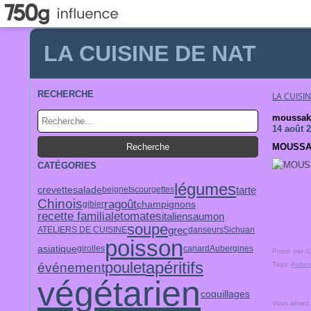
LA CUISINE DE NAT
RECHERCHE
LA CUISI
moussak
14 août 
MOUSSA
CATÉGORIES
légumes
tarte
crevette
salade
beignets
courgettes
Chinois
ragoût
champignons
gibier
recette familiale
tomates
italien
saumon
soupe
grec
ATELIERS DE CUISINE
danseurs
Sichuan
poisson
asiatique
girolles
canard
Aubergines
Posté par 
apéritifs
poulet
événement
Tags:
Auber
végétarien
coquillages
Vous aimez