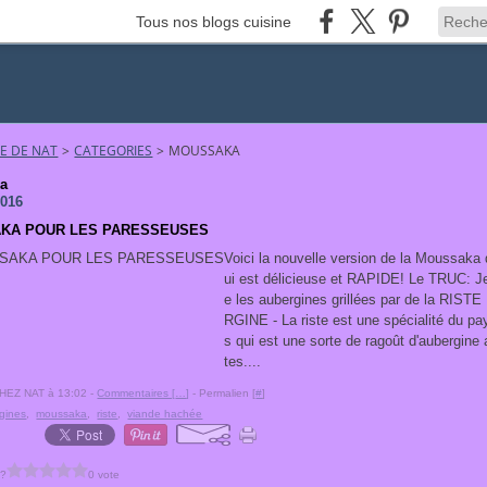
Tous nos blogs cuisine
NE DE NAT
>
CATEGORIES
>
MOUSSAKA
a
2016
KA POUR LES PARESSEUSES
Voici la nouvelle version de la Moussaka 
ui est délicieuse et RAPIDE! Le TRUC: J
e les aubergines grillées par de la RIST
RGINE - La riste est une spécialité du pa
s qui est une sorte de ragoût d'aubergine
tes....
CHEZ NAT à 13:02 -
Commentaires [
…
]
- Permalien [
#
]
gines
,
moussaka
,
riste
,
viande hachée
 ?
0 vote